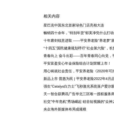
相关内容
星巴克中国东北首家绿色门店亮相大连
畅销四十余年，“特别年货”郁美净凭什么打
十年磨剑锐意进取 ——平安养老险“养老梦”
“十四五”国民健康规划呼吁“社会第六险”，长
青春向上 奋斗出彩——百年青春同心向党，
平安富盈安心年金保险组合计划荣耀上市！
用心铸就社会责任，平安养老险《2020年
新品上市 普惠为民 | 平安养老险2022年4月
强生“Catalys白力士”飞秒激光系统落户爱
天一智合获腾讯广告华北三区唯一授权服务
社交"中年危机"秀场崛起 硅谷短视频的"众神
央企海外新媒体布局成规模