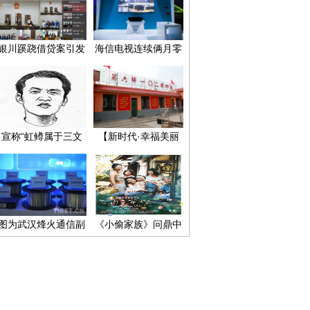
银川蹊跷借贷案引发
海信电视连续俩月零
专家质疑
售额占有率突破20%
激光电视发力明显
宣称“虹鳟属于三文
【新时代·幸福美丽
鱼”是自废武功
新边疆】深化改革，
兵团建设谱写时代新
篇章！
图为武汉烽火通信副
《小偷家族》问鼎中
总裁蓝海介绍光纤生
国市场日本真人电影
产工艺流程
票房冠军