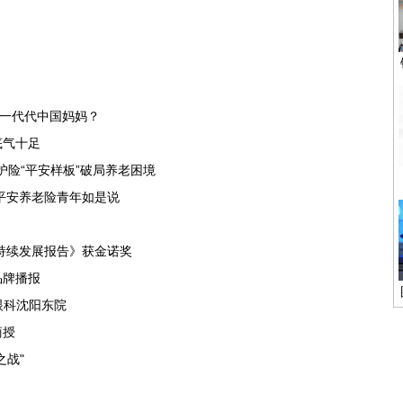
动一代代中国妈妈？
底气十足
护险“平安样板”破局养老困境
平安养老险青年如是说
可持续发展报告》获金诺奖
品牌播报
尔眼科沈阳东院
商授
之战"