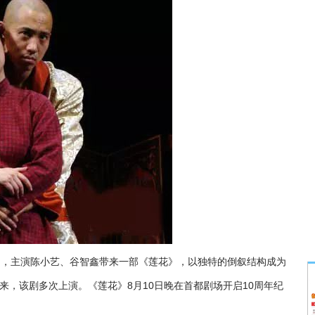
徐昂，主演陈小艺、谷智鑫带来一部《莲花》，以独特的倒叙结构成为
来，该剧多次上演。《莲花》8月10日晚在首都剧场开启10周年纪