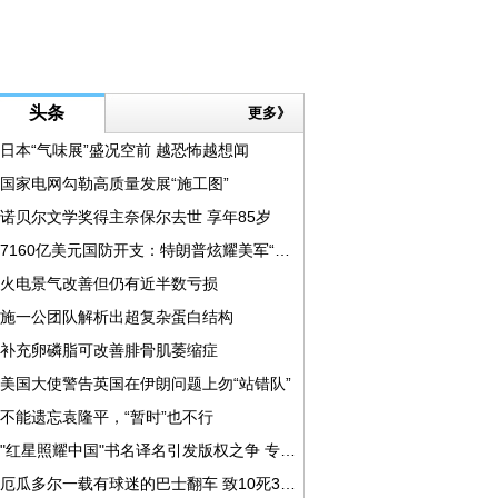
头条
更多》
日本“气味展”盛况空前 越恐怖越想闻
国家电网勾勒高质量发展“施工图”
诺贝尔文学奖得主奈保尔去世 享年85岁
7160亿美元国防开支：特朗普炫耀美军“有钱了”
火电景气改善但仍有近半数亏损
施一公团队解析出超复杂蛋白结构
补充卵磷脂可改善腓骨肌萎缩症
美国大使警告英国在伊朗问题上勿“站错队”
不能遗忘袁隆平，“暂时”也不行
"红星照耀中国"书名译名引发版权之争 专家:书名不受保护
厄瓜多尔一载有球迷的巴士翻车 致10死35伤