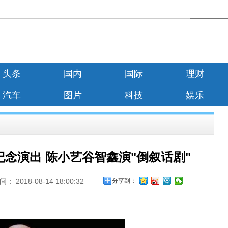
头条
国内
国际
理财
汽车
图片
科技
娱乐
念演出 陈小艺谷智鑫演"倒叙话剧"
18-08-14 18:00:32
分享到：