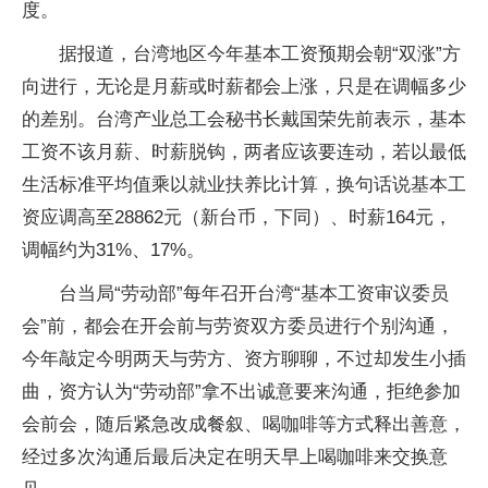
度。
据报道，台湾地区今年基本工资预期会朝“双涨”方
向进行，无论是月薪或时薪都会上涨，只是在调幅多少
的差别。台湾产业总工会秘书长戴国荣先前表示，基本
工资不该月薪、时薪脱钩，两者应该要连动，若以最低
生活标准平均值乘以就业扶养比计算，换句话说基本工
资应调高至28862元（新台币，下同）、时薪164元，
调幅约为31%、17%。
台当局“劳动部”每年召开台湾“基本工资审议委员
会”前，都会在开会前与劳资双方委员进行个别沟通，
今年敲定今明两天与劳方、资方聊聊，不过却发生小插
曲，资方认为“劳动部”拿不出诚意要来沟通，拒绝参加
会前会，随后紧急改成餐叙、喝咖啡等方式释出善意，
经过多次沟通后最后决定在明天早上喝咖啡来交换意