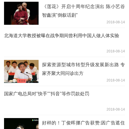
《莲花》开启十周年纪念演出 陈小艺谷
智鑫演"倒叙话剧"
2018-08-14
北海道大学教授被曝在战争期间曾利用中国人做人体实验
2018-08-14
探索资源型城市转型升级发展新出路 专
家齐聚大同问诊出方
2018-08-14
国家广电总局对"快手""抖音"等作罚款处罚
2018-08-14
好样的！丁俊晖挪广告获赞:因广告遮住